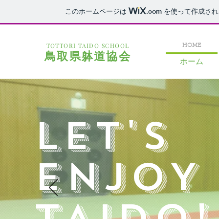
このホームページは
.com
を使って作成され
TOTTORI TAIDO SCHOOL
HOME
鳥取県躰道協会
ホーム
LET'S
ENJOY
TAIDO!