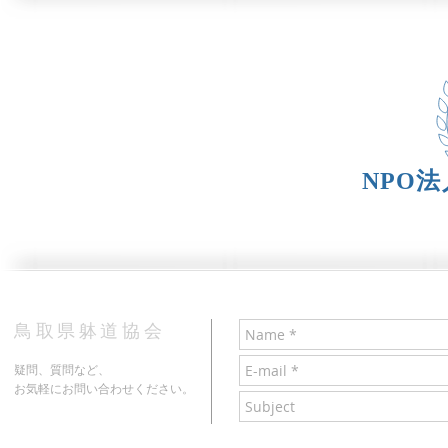
NPO
​鳥取県躰道協会
疑問、質問など、
お気軽にお問い合わせください。