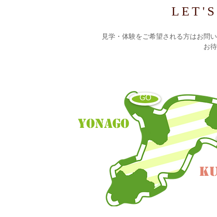
LET'
見学・体験をご希望される方はお問い
​お
GO
YONAGO
KU