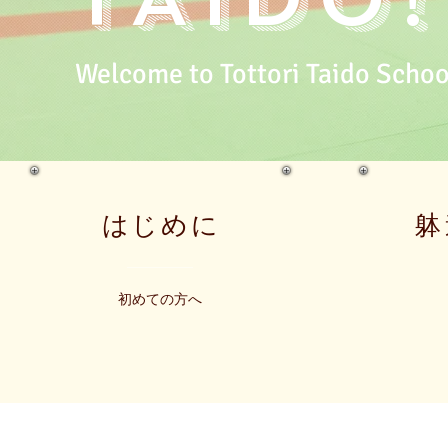
Welcome to Tottori Taido Schoo
はじめに
躰
初めての方へ